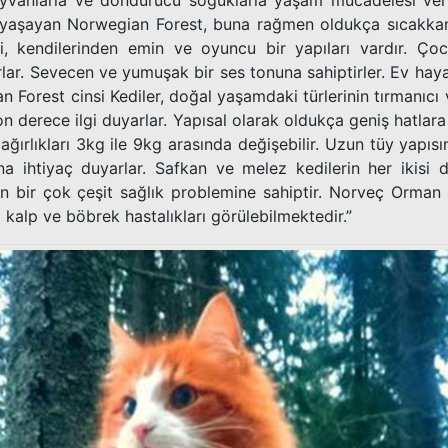
hayvanlarla ve dondurucu soğuklarla yaşam mücadelesi vermi
yaşayan Norwegian Forest, buna rağmen oldukça sıcakkanlı 
li, kendilerinden emin ve oyuncu bir yapıları vardır. Ço
rlar. Sevecen ve yumuşak bir ses tonuna sahiptirler. Ev ha
Forest cinsi Kediler, doğal yaşamdaki türlerinin tırmanıcı v
son derece ilgi duyarlar. Yapısal olarak oldukça geniş hatlar
ağırlıkları 3kg ile 9kg arasında değişebilir. Uzun tüy yapıs
ına ihtiyaç duyarlar. Safkan ve melez kedilerin her ikisi
 bir çok çeşit sağlık problemine sahiptir. Norveç Orman k
 kalp ve böbrek hastalıkları görülebilmektedir.”