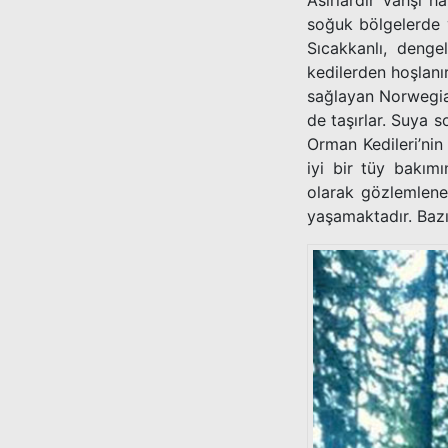
Asırlardır vahşi 
soğuk bölgelerde 
Sıcakkanlı, denge
kedilerden hoşlanı
sağlayan Norwegian 
de taşırlar. Suya 
Orman Kedileri’nin 
iyi bir tüy bakım
olarak gözlemlenen
yaşamaktadır. Bazı