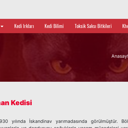
z
Kedi Irkları
Kedi Bilimi
Toksik Saksı Bitkileri
Kh
Anasay
an Kedisi
1930 yılında İskandinav yarımadasında görülmüştür. Bölge