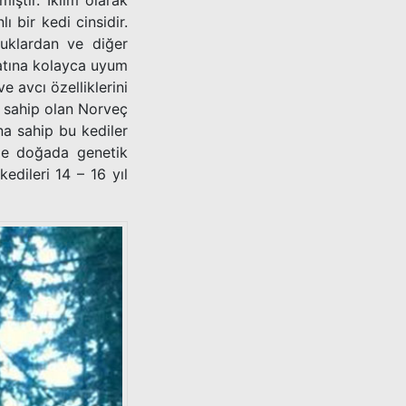
ştir. İklim olarak
bir kedi cinsidir.
cuklardan ve diğer
yatına kolayca uyum
e avcı özelliklerini
a sahip olan Norveç
ına sahip bu kediler
 de doğada genetik
edileri 14 – 16 yıl