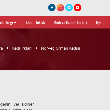
edi Dergi
Khedi Teknik
Kedi ve Hizmetkarları
Üye Ol
fa
Kedi Irkları
Norveç Orman Kedisi
nin yerlisidirler.