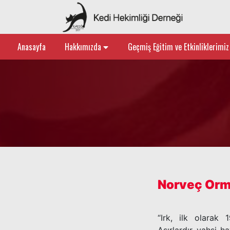
Anasayfa
Hakkımızda
Geçmiş Eğitim ve Etkinliklerimi
Norveç Orm
“Irk, ilk olarak 