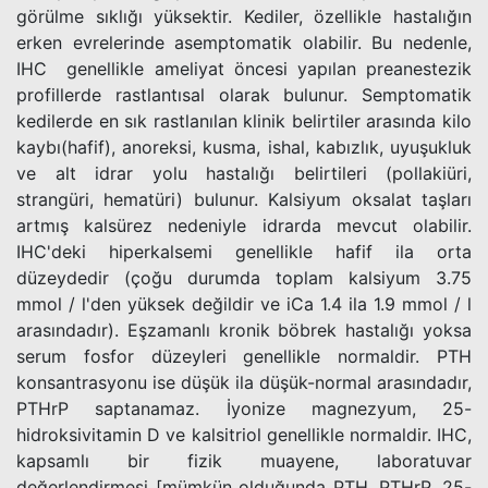
görülme sıklığı yüksektir. Kediler, özellikle hastalığın
erken evrelerinde asemptomatik olabilir. Bu nedenle,
IHC genellikle ameliyat öncesi yapılan preanestezik
profillerde rastlantısal olarak bulunur. Semptomatik
kedilerde en sık rastlanılan klinik belirtiler arasında kilo
kaybı(hafif), anoreksi, kusma, ishal, kabızlık, uyuşukluk
ve alt idrar yolu hastalığı belirtileri (pollakiüri,
strangüri, hematüri) bulunur. Kalsiyum oksalat taşları
artmış kalsürez nedeniyle idrarda mevcut olabilir.
IHC'deki hiperkalsemi genellikle hafif ila orta
düzeydedir (çoğu durumda toplam kalsiyum 3.75
mmol / l'den yüksek değildir ve iCa 1.4 ila 1.9 mmol / l
arasındadır). Eşzamanlı kronik böbrek hastalığı yoksa
serum fosfor düzeyleri genellikle normaldir. PTH
konsantrasyonu ise düşük ila düşük-normal arasındadır,
PTHrP saptanamaz. İyonize magnezyum, 25-
hidroksivitamin D ve kalsitriol genellikle normaldir. IHC,
kapsamlı bir fizik muayene, laboratuvar
değerlendirmesi [mümkün olduğunda PTH, PTHrP, 25-