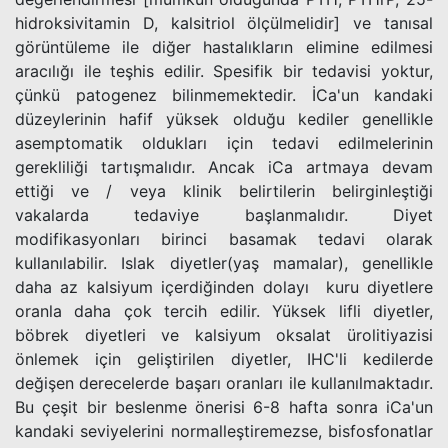
hidroksivitamin D, kalsitriol ölçülmelidir] ve tanısal
görüntüleme ile diğer hastalıkların elimine edilmesi
aracılığı ile teşhis edilir. Spesifik bir tedavisi yoktur,
çünkü patogenez bilinmemektedir. İCa'un kandaki
düzeylerinin hafif yüksek olduğu kediler genellikle
asemptomatik oldukları için tedavi edilmelerinin
gerekliliği tartışmalıdır. Ancak iCa artmaya devam
ettiği ve / veya klinik belirtilerin belirginleştiği
vakalarda tedaviye başlanmalıdır. Diyet
modifikasyonları birinci basamak tedavi olarak
kullanılabilir. Islak diyetler(yaş mamalar), genellikle
daha az kalsiyum içerdiğinden dolayı kuru diyetlere
oranla daha çok tercih edilir. Yüksek lifli diyetler,
böbrek diyetleri ve kalsiyum oksalat ürolitiyazisi
önlemek için geliştirilen diyetler, IHC'li kedilerde
değişen derecelerde başarı oranları ile kullanılmaktadır.
Bu çeşit bir beslenme önerisi 6-8 hafta sonra iCa'un
kandaki seviyelerini normalleştiremezse, bisfosfonatlar