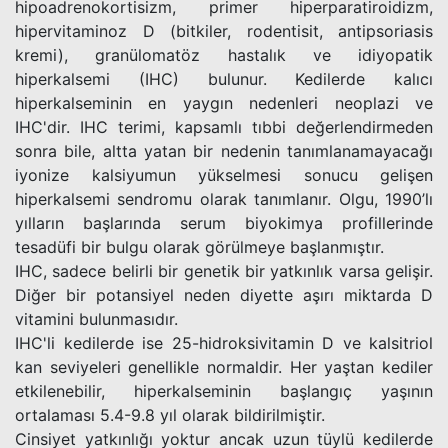
hipoadrenokortisizm, primer hiperparatiroidizm,
hipervitaminoz D (bitkiler, rodentisit, antipsoriasis
kremi), granülomatöz hastalık ve idiyopatik
hiperkalsemi (IHC) bulunur. Kedilerde kalıcı
hiperkalseminin en yaygın nedenleri neoplazi ve
IHC'dir. IHC terimi, kapsamlı tıbbi değerlendirmeden
sonra bile, altta yatan bir nedenin tanımlanamayacağı
iyonize kalsiyumun yükselmesi sonucu gelişen
hiperkalsemi sendromu olarak tanımlanır. Olgu, 1990’lı
yılların başlarında serum biyokimya profillerinde
tesadüfi bir bulgu olarak görülmeye başlanmıştır.
IHC, sadece belirli bir genetik bir yatkınlık varsa gelişir.
Diğer bir potansiyel neden diyette aşırı miktarda D
vitamini bulunmasıdır.
IHC'li kedilerde ise 25-hidroksivitamin D ve kalsitriol
kan seviyeleri genellikle normaldir. Her yaştan kediler
etkilenebilir, hiperkalseminin başlangıç ​​yaşının
ortalaması 5.4-9.8 yıl olarak bildirilmiştir.
Cinsiyet yatkınlığı yoktur ancak uzun tüylü kedilerde