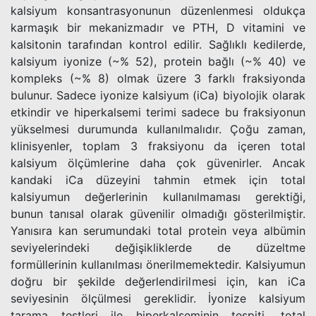
kalsiyum konsantrasyonunun düzenlenmesi oldukça
karmaşık bir mekanizmadır ve PTH, D vitamini ve
kalsitonin tarafından kontrol edilir. Sağlıklı kedilerde,
kalsiyum iyonize (~% 52), protein bağlı (~% 40) ve
kompleks (~% 8) olmak üzere 3 farklı fraksiyonda
bulunur. Sadece iyonize kalsiyum (iCa) biyolojik olarak
etkindir ve hiperkalsemi terimi sadece bu fraksiyonun
yükselmesi durumunda kullanılmalıdır. Çoğu zaman,
klinisyenler, toplam 3 fraksiyonu da içeren total
kalsiyum ölçümlerine daha çok güvenirler. Ancak
kandaki iCa düzeyini tahmin etmek için total
kalsiyumun değerlerinin kullanılmaması gerektiği,
bunun tanısal olarak güvenilir olmadığı gösterilmiştir.
Yanısıra kan serumundaki total protein veya albümin
seviyelerindeki değişikliklerde de düzeltme
formüllerinin kullanılması önerilmemektedir. Kalsiyumun
doğru bir şekilde değerlendirilmesi için, kan iCa
seviyesinin ölçülmesi gereklidir. İyonize kalsiyum
tarama testleri ile hiperkalseminin tespiti, total