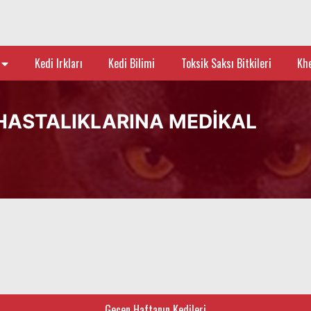
z
Kedi Irkları
Kedi Bilimi
Toksik Saksı Bitkileri
Kh
 HASTALIKLARINA MEDIKAL
Geçen Haftanın Kedileri