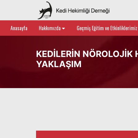
Anasayfa
Hakkımızda
Geçmiş Eğitim ve Etkinliklerimi
KEDILERIN NÖROLOJIK
YAKLAŞIM