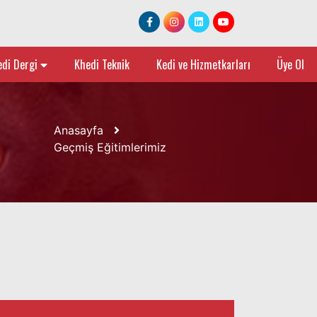
edi Dergi
Khedi Teknik
Kedi ve Hizmetkarları
Üye Ol
Anasayfa
Geçmiş Eğitimlerimiz